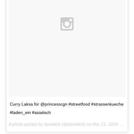
Curry Laksa für @princesscgn #streetfood #strassenkueche
#laden_ein #asiatisch
A photo posted by davednb (@davednb) on
Mar 21, 2016 at 12:00pm PDT