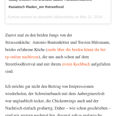
#asiatisch #laden_ein #streetfood
A photo posted by davednb (@davednb) on
Mar 21, 2016 at 11:59am PDT
Zuerst mal zu den beiden Jungs von der
Strassenküche:
Antonio Buntenkötter und Torsten Hülsmann,
beides erfahrene Köche (
mehr über die beiden könnt ihr bei
rp-online nachlesen
), die uns auch schon auf dem
Streetfoodfestival und mit ihrem
ersten Kochbuch
aufgefallen
sind.
Ich möchte gar nicht den Beitrag von Imipressionen
wiederholen, der Schweinebauch mit dem Auberginerelish
war unglaublich lecker, die Chickenwings auch und der
Nachtisch einfach großartig. Daher – wie schon geschrieben –
sind wir gestern nochmal hin, diesmal gab es malayische