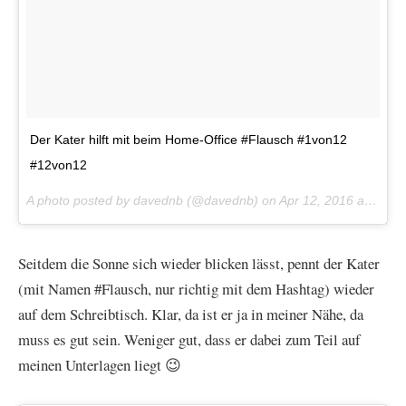
Der Kater hilft mit beim Home-Office #Flausch #1von12
#12von12
A photo posted by davednb (@davednb) on
Apr 12, 2016 at 12:26am PDT
Seitdem die Sonne sich wieder blicken lässt, pennt der Kater
(mit Namen #Flausch, nur richtig mit dem Hashtag) wieder
auf dem Schreibtisch. Klar, da ist er ja in meiner Nähe, da
muss es gut sein. Weniger gut, dass er dabei zum Teil auf
meinen Unterlagen liegt 😉