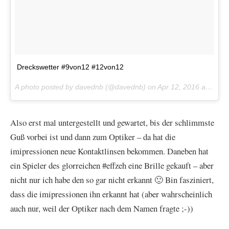
Dreckswetter #9von12 #12von12
A photo posted by davednb (@davednb) on
Apr 12, 2016 at 9:24am PDT
Also erst mal untergestellt und gewartet, bis der schlimmste
Guß vorbei ist und dann zum Optiker – da hat die
imipressionen neue Kontaktlinsen bekommen. Daneben hat
ein Spieler des glorreichen #effzeh eine Brille gekauft – aber
nicht nur ich habe den so gar nicht erkannt 🙂 Bin fasziniert,
dass die imipressionen ihn erkannt hat (aber wahrscheinlich
auch nur, weil der Optiker nach dem Namen fragte ;-))