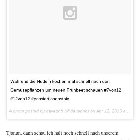
Während die Nudeln kochen mal schnell nach den
Gemüsepflanzen um neuen Frühbeet schauen #7von12
#12von12 #passiertjasonstnix
A photo posted by davednb (@davednb) on
Apr 12, 2016 at 4:16am PDT
Tjanun, dann schau ich halt noch schnell nach unserem