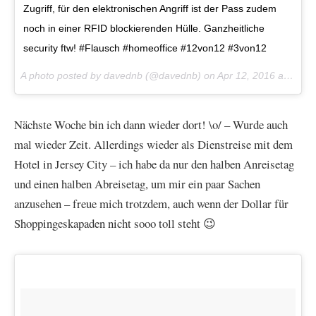
Zugriff, für den elektronischen Angriff ist der Pass zudem
noch in einer RFID blockierenden Hülle. Ganzheitliche
security ftw! #Flausch #homeoffice #12von12 #3von12
A photo posted by davednb (@davednb) on
Apr 12, 2016 at 2:04am PDT
Nächste Woche bin ich dann wieder dort! \o/ – Wurde auch
mal wieder Zeit. Allerdings wieder als Dienstreise mit dem
Hotel in Jersey City – ich habe da nur den halben Anreisetag
und einen halben Abreisetag, um mir ein paar Sachen
anzusehen – freue mich trotzdem, auch wenn der Dollar für
Shoppingeskapaden nicht sooo toll steht 😉