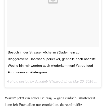
Besuch in der Strassenküche im @laden_ein zum
Bloggerevent. Das war superlecker, geht alle noch nächste
Woche hin, wir werden auch wiederkommen! #streetfood
#nomnomnom #latergram
A photo posted by davednb (@davednb) on
Mar 20, 2016 at 10:21am PDT
Warum jetzt ein neuer Beitrag – ganz einfach: zuallererst
kann ich Euch allen nur empfehlen, da regelmäßig