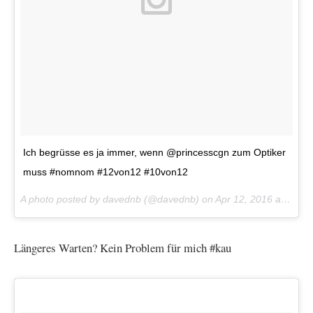
Ich begrüsse es ja immer, wenn @princesscgn zum Optiker
muss #nomnom #12von12 #10von12
A photo posted by davednb (@davednb) on
Apr 12, 2016 at 9:24am PDT
Längeres Warten? Kein Problem für mich #kau