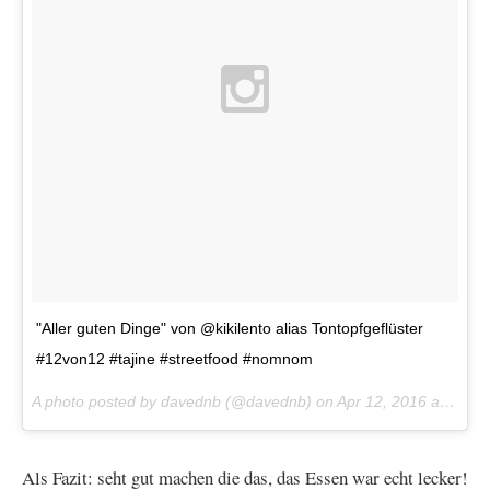
"Aller guten Dinge" von @kikilento alias Tontopfgeflüster
#12von12 #tajine #streetfood #nomnom
A photo posted by davednb (@davednb) on
Apr 12, 2016 at 10:40am PDT
Als Fazit: seht gut machen die das, das Essen war echt lecker!