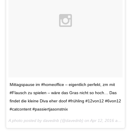
Mittagspause im #homeoffice – eigentlich perfekt, zm mit
#Flausch zu spielen – wäre das Gras nicht so hoch… Das
findet die kleine Diva eher doof #frühling #12von12 #6von12
#catcontent #passiertjasonstnix
A photo posted by davednb (@davednb) on
Apr 12, 2016 at 4:12am PDT