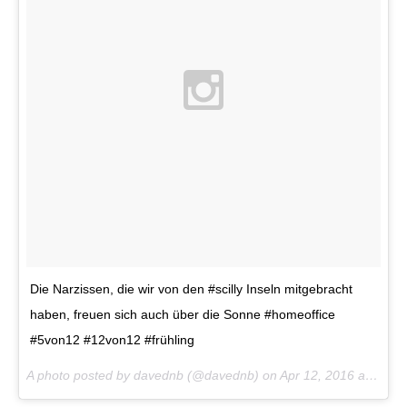
Die Narzissen, die wir von den #scilly Inseln mitgebracht
haben, freuen sich auch über die Sonne #homeoffice
#5von12 #12von12 #frühling
A photo posted by davednb (@davednb) on
Apr 12, 2016 at 4:10am PDT