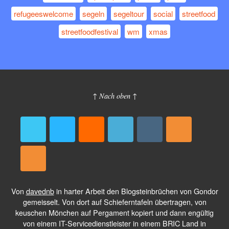
refugeeswelcome
segeln
segeltour
social
streetfood
streetfoodfestival
wm
xmas
↑ Nach oben ↑
Von
davednb
in harter Arbeit den Blogsteinbrüchen von Gondor
gemeisselt. Von dort auf Schieferntafeln übertragen, von
keuschen Mönchen auf Pergament kopiert und dann engültig
von einem IT-Servicedienstleister in einem BRIC Land in