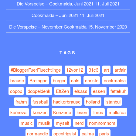
Die Vorspeise – Cookmalda, Juni 2021
11. Juli 2021
Cookmalda – Juni 2021
11. Juli 2021
Die Vorspeise – November Cookmalda
15. November 2020
TAGS
#BloggerFuerFluechtlinge
12von12
31c3
art
artfair
brause
Bretagne
burger
cats
christo
cookmalda
copop
doppeldenk
EffZeh
elsass
essen
fettekuh
frahm
fussball
hackerbrause
holland
istanbul
karneval
konzert
Konzerte
lesen
limos
mallorca
music
musik
myself
nerd
nomnomnom
normandie
opentripsist
palma
paris