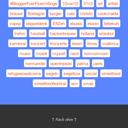
#BloggerFuerFluechtlinge
12von12
31c3
art
artfair
brause
Bretagne
burger
cats
christo
cookmalda
copop
doppeldenk
EffZeh
elsass
essen
fettekuh
frahm
fussball
hackerbrause
holland
istanbul
karneval
konzert
Konzerte
lesen
limos
mallorca
music
musik
myself
nerd
nomnomnom
normandie
opentripsist
palma
paris
refugeeswelcome
segeln
segeltour
social
streetfood
streetfoodfestival
wm
xmas
↑ Nach oben ↑