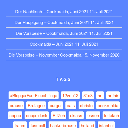
Der Nachtisch – Cookmalda, Juni 2021
11. Juli 2021
Der Hauptgang – Cookmalda, Juni 2021
11. Juli 2021
Die Vorspeise – Cookmalda, Juni 2021
11. Juli 2021
Cookmalda – Juni 2021
11. Juli 2021
Die Vorspeise – November Cookmalda
15. November 2020
TAGS
#BloggerFuerFluechtlinge
12von12
31c3
art
artfair
brause
Bretagne
burger
cats
christo
cookmalda
copop
doppeldenk
EffZeh
elsass
essen
fettekuh
frahm
fussball
hackerbrause
holland
istanbul