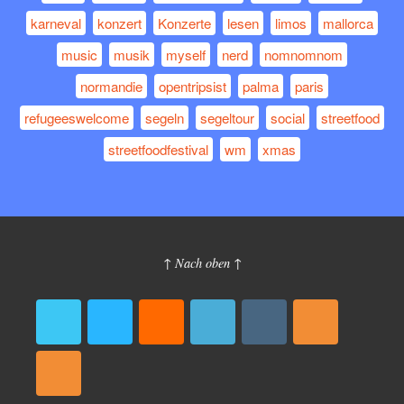
karneval
konzert
Konzerte
lesen
limos
mallorca
music
musik
myself
nerd
nomnomnom
normandie
opentripsist
palma
paris
refugeeswelcome
segeln
segeltour
social
streetfood
streetfoodfestival
wm
xmas
↑ Nach oben ↑