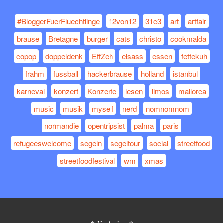
#BloggerFuerFluechtlinge
12von12
31c3
art
artfair
brause
Bretagne
burger
cats
christo
cookmalda
copop
doppeldenk
EffZeh
elsass
essen
fettekuh
frahm
fussball
hackerbrause
holland
istanbul
karneval
konzert
Konzerte
lesen
limos
mallorca
music
musik
myself
nerd
nomnomnom
normandie
opentripsist
palma
paris
refugeeswelcome
segeln
segeltour
social
streetfood
streetfoodfestival
wm
xmas