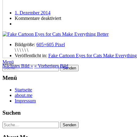
1. Dezember 2014
Kommentare deaktiviert
Bildgröße:
605×605 Pixel
\ \ \ \ \ \
Veröffentlicht in:
Fake Cartoon Eyes for Cats Make Everything
Menü
Nächstes Bild »
« Vorheriges Bild
Menü
Startseite
about.me
Impressum
Suchen