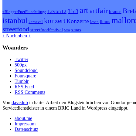
art
artfair
Bret
31c3
12von12
brause
#BloggerFuerFluechtlinge
mallor
istanbul
konzert
Konzerte
limos
karneval
lesen
streetfood
streetfoodfestival
xmas
wm
↑ Nach oben ↑
Woanders
Twitter
500px
Soundcloud
Foursquare
Tumblr
RSS Feed
RSS Comments
Von
davednb
in harter Arbeit den Blogsteinbrüchen von Gondor geme
Servicedienstleister in einem BRIC Land in Wordpress eingetippt.
about.me
Impressum
Datenschutz