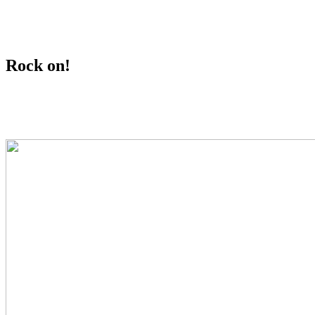
davednb.koeln
Rock on!
about.me
Impressum
Datenschutz