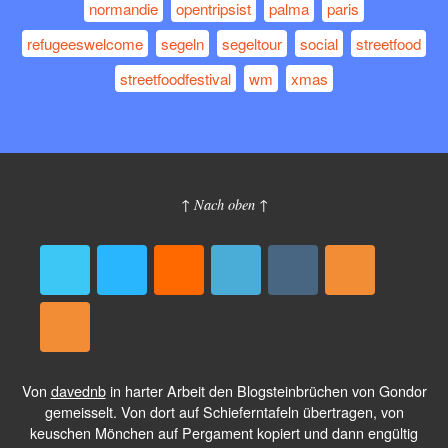
normandie
opentripsist
palma
paris
refugeeswelcome
segeln
segeltour
social
streetfood
streetfoodfestival
wm
xmas
↑ Nach oben ↑
Von
davednb
in harter Arbeit den Blogsteinbrüchen von Gondor
gemeisselt. Von dort auf Schieferntafeln übertragen, von
keuschen Mönchen auf Pergament kopiert und dann engültig