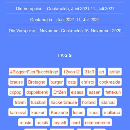
Die Vorspeise – Cookmalda, Juni 2021
11. Juli 2021
Cookmalda – Juni 2021
11. Juli 2021
Die Vorspeise – November Cookmalda
15. November 2020
TAGS
#BloggerFuerFluechtlinge
12von12
31c3
art
artfair
brause
Bretagne
burger
cats
christo
cookmalda
copop
doppeldenk
EffZeh
elsass
essen
fettekuh
frahm
fussball
hackerbrause
holland
istanbul
karneval
konzert
Konzerte
lesen
limos
mallorca
music
musik
myself
nerd
nomnomnom