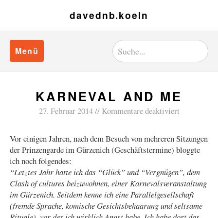
davednb.koeln
Menü
KARNEVAL AND ME
27. Februar 2014
Kommentare deaktiviert
Vor einigen Jahren, nach dem Besuch von mehreren Sitzungen
der Prinzengarde im Gürzenich (Geschäftstermine) bloggte
ich noch folgendes:
“
Letztes Jahr hatte ich das “Glück” und “Vergnügen”, dem
Clash of cultures beizuwohnen, einer Karnevalsveranstaltung
im Gürzenich. Seitdem kenne ich eine Parallelgesellschaft
(fremde Sprache, komische Gesichtsbehaarung und seltsame
Rituale), vor der ich wirklich Angst habe. Ich habe dort das