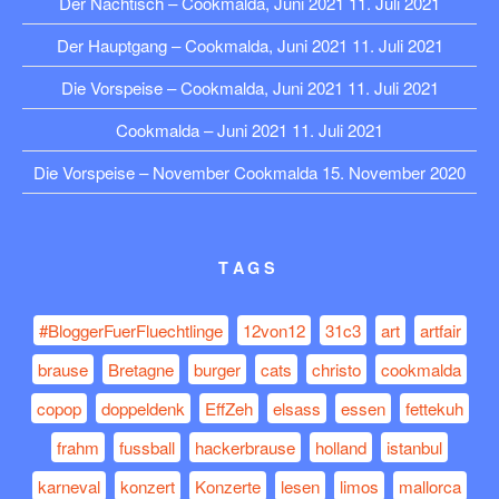
Der Nachtisch – Cookmalda, Juni 2021
11. Juli 2021
Der Hauptgang – Cookmalda, Juni 2021
11. Juli 2021
Die Vorspeise – Cookmalda, Juni 2021
11. Juli 2021
Cookmalda – Juni 2021
11. Juli 2021
Die Vorspeise – November Cookmalda
15. November 2020
TAGS
#BloggerFuerFluechtlinge
12von12
31c3
art
artfair
brause
Bretagne
burger
cats
christo
cookmalda
copop
doppeldenk
EffZeh
elsass
essen
fettekuh
frahm
fussball
hackerbrause
holland
istanbul
karneval
konzert
Konzerte
lesen
limos
mallorca