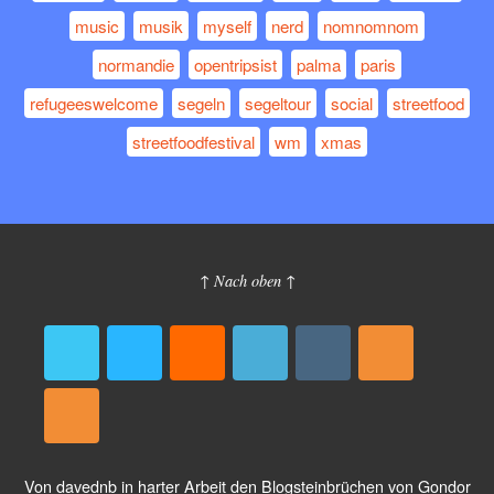
music
musik
myself
nerd
nomnomnom
normandie
opentripsist
palma
paris
refugeeswelcome
segeln
segeltour
social
streetfood
streetfoodfestival
wm
xmas
↑ Nach oben ↑
Von
davednb
in harter Arbeit den Blogsteinbrüchen von Gondor