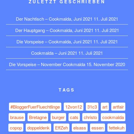
ZULETZT GESCHRIEBEN
Der Nachtisch – Cookmalda, Juni 2021
11. Juli 2021
Der Hauptgang – Cookmalda, Juni 2021
11. Juli 2021
Die Vorspeise – Cookmalda, Juni 2021
11. Juli 2021
Cookmalda – Juni 2021
11. Juli 2021
Die Vorspeise – November Cookmalda
15. November 2020
TAGS
#BloggerFuerFluechtlinge
12von12
31c3
art
artfair
brause
Bretagne
burger
cats
christo
cookmalda
copop
doppeldenk
EffZeh
elsass
essen
fettekuh