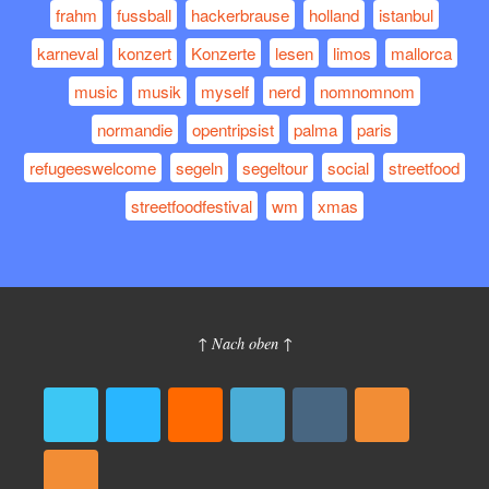
frahm
fussball
hackerbrause
holland
istanbul
karneval
konzert
Konzerte
lesen
limos
mallorca
music
musik
myself
nerd
nomnomnom
normandie
opentripsist
palma
paris
refugeeswelcome
segeln
segeltour
social
streetfood
streetfoodfestival
wm
xmas
↑ Nach oben ↑