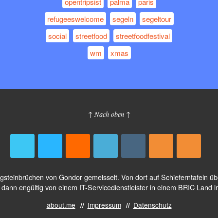
opentripsist
palma
paris
refugeeswelcome
segeln
segeltour
social
streetfood
streetfoodfestival
wm
xmas
↑ Nach oben ↑
logsteinbrüchen von Gondor gemeisselt. Von dort auf Schieferntafeln 
dann engültig von einem IT-Servicedienstleister in einem BRIC Land i
about.me
Impressum
Datenschutz