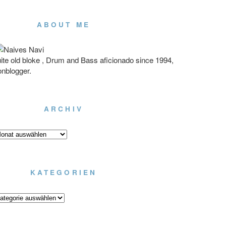
ABOUT ME
ite old bloke , Drum and Bass aficionado since 1994,
onblogger.
ARCHIV
chiv
KATEGORIEN
tegorien