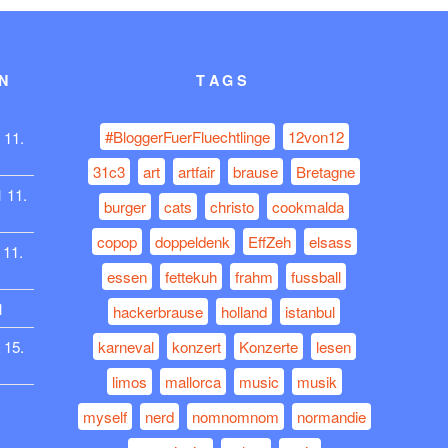
N
TAGS
#BloggerFuerFluechtlinge
12von12
11.
31c3
art
artfair
brause
Bretagne
1
11.
burger
cats
christo
cookmalda
copop
doppeldenk
EffZeh
elsass
11.
essen
fettekuh
frahm
fussball
1
hackerbrause
holland
istanbul
15.
karneval
konzert
Konzerte
lesen
limos
mallorca
music
musik
myself
nerd
nomnomnom
normandie