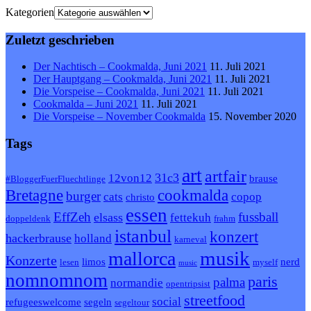
Kategorien
Zuletzt geschrieben
Der Nachtisch – Cookmalda, Juni 2021
11. Juli 2021
Der Hauptgang – Cookmalda, Juni 2021
11. Juli 2021
Die Vorspeise – Cookmalda, Juni 2021
11. Juli 2021
Cookmalda – Juni 2021
11. Juli 2021
Die Vorspeise – November Cookmalda
15. November 2020
Tags
art
artfair
31c3
12von12
brause
#BloggerFuerFluechtlinge
Bretagne
cookmalda
burger
cats
copop
christo
essen
EffZeh
fussball
elsass
fettekuh
doppeldenk
frahm
istanbul
konzert
hackerbrause
holland
karneval
musik
mallorca
Konzerte
limos
nerd
lesen
myself
music
nomnomnom
paris
palma
normandie
opentripsist
streetfood
social
refugeeswelcome
segeln
segeltour