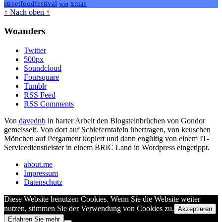
streetfoodfestival
xmas
wm
↑ Nach oben ↑
Woanders
Twitter
500px
Soundcloud
Foursquare
Tumblr
RSS Feed
RSS Comments
Von
davednb
in harter Arbeit den Blogsteinbrüchen von Gondor
gemeisselt. Von dort auf Schieferntafeln übertragen, von keuschen
Mönchen auf Pergament kopiert und dann engültig von einem IT-
Servicedienstleister in einem BRIC Land in Wordpress eingetippt.
about.me
Impressum
Datenschutz
Diese Website benutzen Cookies. Wenn Sie die Website weiter
nutzen, stimmen Sie der Verwendung von Cookies zu.
Akzeptieren
Erfahren Sie mehr