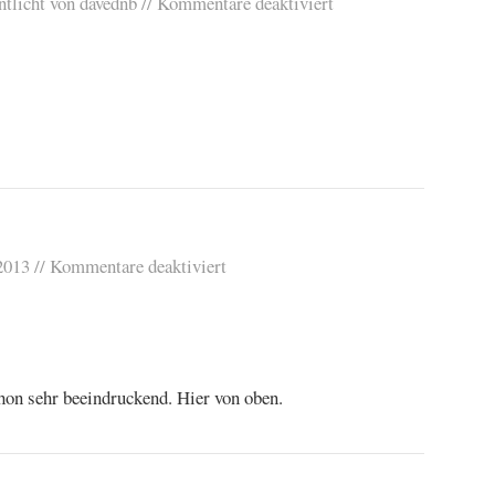
ntlicht von
davednb
Kommentare deaktiviert
2013
Kommentare deaktiviert
on sehr beeindruckend. Hier von oben.