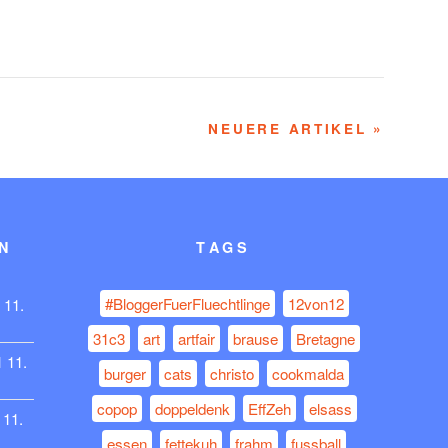
NEUERE ARTIKEL »
N
TAGS
#BloggerFuerFluechtlinge
12von12
11.
31c3
art
artfair
brause
Bretagne
1
11.
burger
cats
christo
cookmalda
copop
doppeldenk
EffZeh
elsass
11.
essen
fettekuh
frahm
fussball