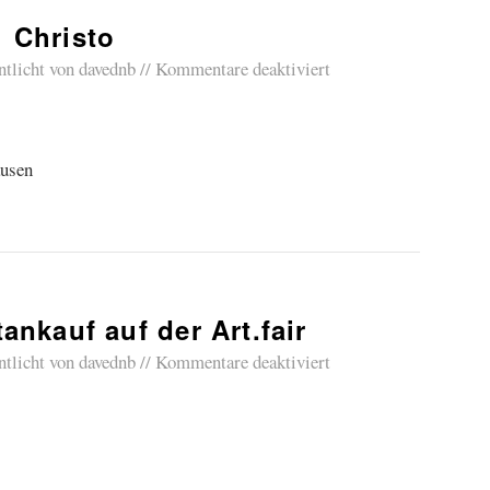
Christo
ntlicht von
davednb
Kommentare deaktiviert
ausen
ankauf auf der Art.fair
ntlicht von
davednb
Kommentare deaktiviert