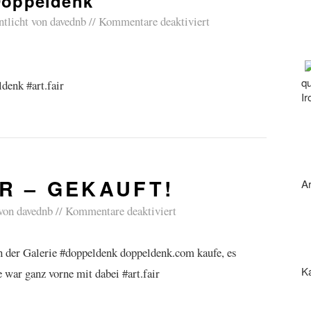
oppeldenk
ntlicht von
davednb
Kommentare deaktiviert
qu
denk #art.fair
Ir
R – GEKAUFT!
Ar
von
davednb
Kommentare deaktiviert
n der Galerie #doppeldenk doppeldenk.com kaufe, es
Ka
war ganz vorne mit dabei #art.fair