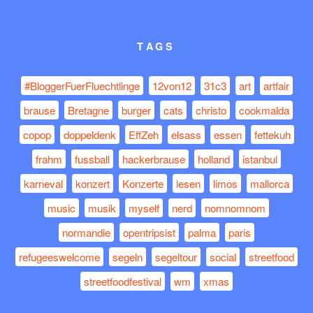
TAGS
#BloggerFuerFluechtlinge
12von12
31c3
art
artfair
brause
Bretagne
burger
cats
christo
cookmalda
copop
doppeldenk
EffZeh
elsass
essen
fettekuh
frahm
fussball
hackerbrause
holland
istanbul
karneval
konzert
Konzerte
lesen
limos
mallorca
music
musik
myself
nerd
nomnomnom
normandie
opentripsist
palma
paris
refugeeswelcome
segeln
segeltour
social
streetfood
streetfoodfestival
wm
xmas