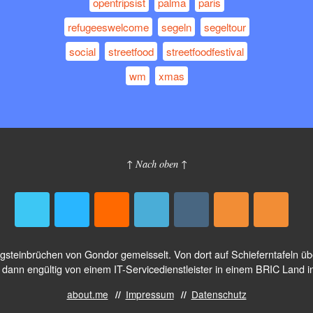
opentripsist
palma
paris
refugeeswelcome
segeln
segeltour
social
streetfood
streetfoodfestival
wm
xmas
↑ Nach oben ↑
logsteinbrüchen von Gondor gemeisselt. Von dort auf Schieferntafeln 
dann engültig von einem IT-Servicedienstleister in einem BRIC Land i
about.me
Impressum
Datenschutz