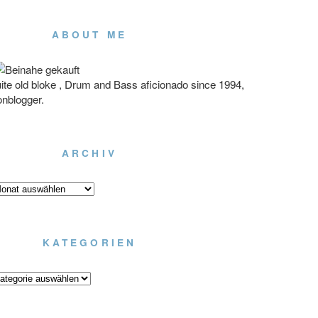
ABOUT ME
ite old bloke , Drum and Bass aficionado since 1994,
onblogger.
ARCHIV
chiv
KATEGORIEN
tegorien