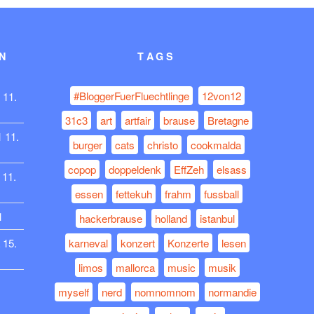
N
TAGS
#BloggerFuerFluechtlinge
12von12
11.
31c3
art
artfair
brause
Bretagne
1
11.
burger
cats
christo
cookmalda
copop
doppeldenk
EffZeh
elsass
11.
essen
fettekuh
frahm
fussball
1
hackerbrause
holland
istanbul
15.
karneval
konzert
Konzerte
lesen
limos
mallorca
music
musik
myself
nerd
nomnomnom
normandie