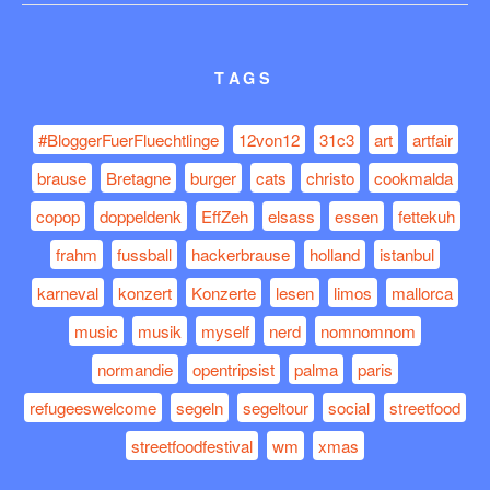
TAGS
#BloggerFuerFluechtlinge
12von12
31c3
art
artfair
brause
Bretagne
burger
cats
christo
cookmalda
copop
doppeldenk
EffZeh
elsass
essen
fettekuh
frahm
fussball
hackerbrause
holland
istanbul
karneval
konzert
Konzerte
lesen
limos
mallorca
music
musik
myself
nerd
nomnomnom
normandie
opentripsist
palma
paris
refugeeswelcome
segeln
segeltour
social
streetfood
streetfoodfestival
wm
xmas