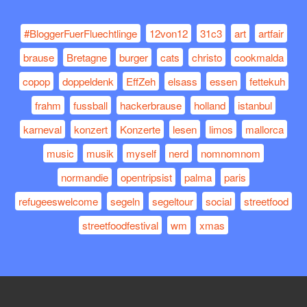
#BloggerFuerFluechtlinge
12von12
31c3
art
artfair
brause
Bretagne
burger
cats
christo
cookmalda
copop
doppeldenk
EffZeh
elsass
essen
fettekuh
frahm
fussball
hackerbrause
holland
istanbul
karneval
konzert
Konzerte
lesen
limos
mallorca
music
musik
myself
nerd
nomnomnom
normandie
opentripsist
palma
paris
refugeeswelcome
segeln
segeltour
social
streetfood
streetfoodfestival
wm
xmas