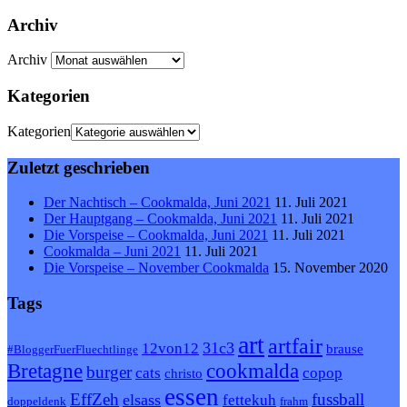
Archiv
Archiv
Kategorien
Kategorien
Zuletzt geschrieben
Der Nachtisch – Cookmalda, Juni 2021
11. Juli 2021
Der Hauptgang – Cookmalda, Juni 2021
11. Juli 2021
Die Vorspeise – Cookmalda, Juni 2021
11. Juli 2021
Cookmalda – Juni 2021
11. Juli 2021
Die Vorspeise – November Cookmalda
15. November 2020
Tags
art
artfair
31c3
12von12
brause
#BloggerFuerFluechtlinge
Bretagne
cookmalda
burger
cats
copop
christo
essen
EffZeh
fussball
elsass
fettekuh
doppeldenk
frahm