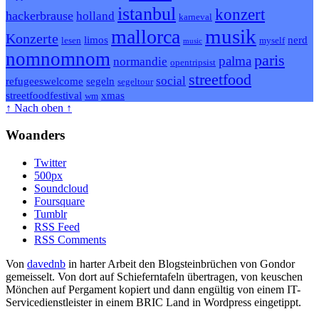
istanbul
konzert
hackerbrause
holland
karneval
musik
mallorca
Konzerte
limos
nerd
lesen
myself
music
nomnomnom
paris
palma
normandie
opentripsist
streetfood
social
refugeeswelcome
segeln
segeltour
streetfoodfestival
xmas
wm
↑ Nach oben ↑
Woanders
Twitter
500px
Soundcloud
Foursquare
Tumblr
RSS Feed
RSS Comments
Von
davednb
in harter Arbeit den Blogsteinbrüchen von Gondor
gemeisselt. Von dort auf Schieferntafeln übertragen, von keuschen
Mönchen auf Pergament kopiert und dann engültig von einem IT-
Servicedienstleister in einem BRIC Land in Wordpress eingetippt.