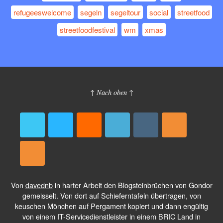
refugeeswelcome
segeln
segeltour
social
streetfood
streetfoodfestival
wm
xmas
↑ Nach oben ↑
Von
davednb
in harter Arbeit den Blogsteinbrüchen von Gondor
gemeisselt. Von dort auf Schieferntafeln übertragen, von
keuschen Mönchen auf Pergament kopiert und dann engültig
von einem IT-Servicedienstleister in einem BRIC Land in