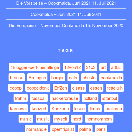
Die Vorspeise – Cookmalda, Juni 2021
11. Juli 2021
Cookmalda – Juni 2021
11. Juli 2021
Die Vorspeise – November Cookmalda
15. November 2020
TAGS
#BloggerFuerFluechtlinge
12von12
31c3
art
artfair
brause
Bretagne
burger
cats
christo
cookmalda
copop
doppeldenk
EffZeh
elsass
essen
fettekuh
frahm
fussball
hackerbrause
holland
istanbul
karneval
konzert
Konzerte
lesen
limos
mallorca
music
musik
myself
nerd
nomnomnom
normandie
opentripsist
palma
paris