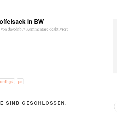
offelsack in BW
von
davednb
Kommentare deaktiviert
erdingsi
pc
E SIND GESCHLOSSEN.