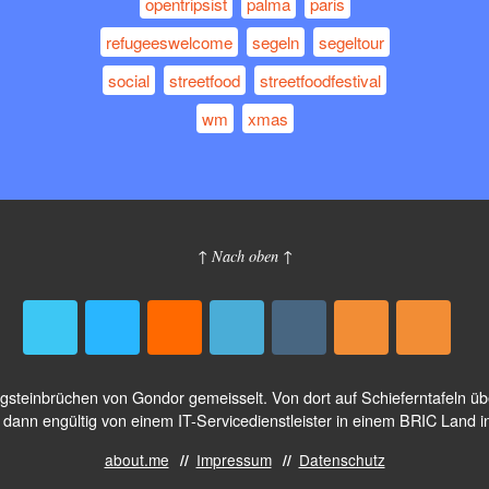
opentripsist
palma
paris
refugeeswelcome
segeln
segeltour
social
streetfood
streetfoodfestival
wm
xmas
↑ Nach oben ↑
logsteinbrüchen von Gondor gemeisselt. Von dort auf Schieferntafeln 
dann engültig von einem IT-Servicedienstleister in einem BRIC Land i
about.me
Impressum
Datenschutz