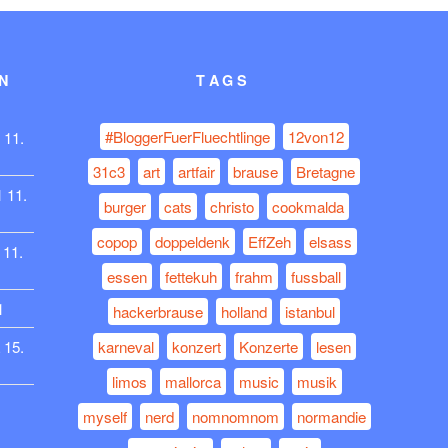
N
TAGS
#BloggerFuerFluechtlinge
12von12
11.
31c3
art
artfair
brause
Bretagne
1
11.
burger
cats
christo
cookmalda
copop
doppeldenk
EffZeh
elsass
11.
essen
fettekuh
frahm
fussball
1
hackerbrause
holland
istanbul
15.
karneval
konzert
Konzerte
lesen
limos
mallorca
music
musik
myself
nerd
nomnomnom
normandie