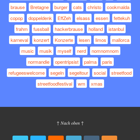
brause
Bretagne
burger
cats
christo
cookmalda
copop
doppeldenk
EffZeh
elsass
essen
fettekuh
frahm
fussball
hackerbrause
holland
istanbul
karneval
konzert
Konzerte
lesen
limos
mallorca
music
musik
myself
nerd
nomnomnom
normandie
opentripsist
palma
paris
refugeeswelcome
segeln
segeltour
social
streetfood
streetfoodfestival
wm
xmas
↑ Nach oben ↑