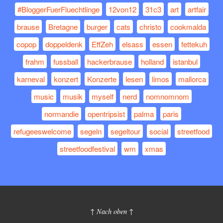
#BloggerFuerFluechtlinge
12von12
31c3
art
artfair
brause
Bretagne
burger
cats
christo
cookmalda
copop
doppeldenk
EffZeh
elsass
essen
fettekuh
frahm
fussball
hackerbrause
holland
istanbul
karneval
konzert
Konzerte
lesen
limos
mallorca
music
musik
myself
nerd
nomnomnom
normandie
opentripsist
palma
paris
refugeeswelcome
segeln
segeltour
social
streetfood
streetfoodfestival
wm
xmas
↑ Nach oben ↑