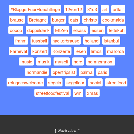
#BloggerFuerFluechtlinge
12von12
31c3
art
artfair
brause
Bretagne
burger
cats
christo
cookmalda
copop
doppeldenk
EffZeh
elsass
essen
fettekuh
frahm
fussball
hackerbrause
holland
istanbul
karneval
konzert
Konzerte
lesen
limos
mallorca
music
musik
myself
nerd
nomnomnom
normandie
opentripsist
palma
paris
refugeeswelcome
segeln
segeltour
social
streetfood
streetfoodfestival
wm
xmas
↑ Nach oben ↑