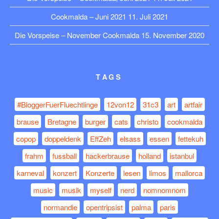
Cookmalda – Juni 2021
11. Juli 2021
Die Vorspeise – November Cookmalda
15. November 2020
TAGS
#BloggerFuerFluechtlinge
12von12
31c3
art
artfair
brause
Bretagne
burger
cats
christo
cookmalda
copop
doppeldenk
EffZeh
elsass
essen
fettekuh
frahm
fussball
hackerbrause
holland
istanbul
karneval
konzert
Konzerte
lesen
limos
mallorca
music
musik
myself
nerd
nomnomnom
normandie
opentripsist
palma
paris