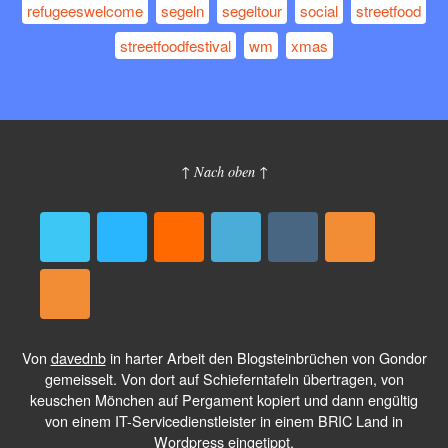
refugeeswelcome
segeln
segeltour
social
streetfood
streetfoodfestival
wm
xmas
↑ Nach oben ↑
Von
davednb
in harter Arbeit den Blogsteinbrüchen von Gondor
gemeisselt. Von dort auf Schieferntafeln übertragen, von
keuschen Mönchen auf Pergament kopiert und dann engültig
von einem IT-Servicedienstleister in einem BRIC Land in
Wordpress eingetippt.