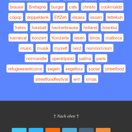
brause
Bretagne
burger
cats
christo
cookmalda
copop
doppeldenk
EffZeh
elsass
essen
fettekuh
frahm
fussball
hackerbrause
holland
istanbul
karneval
konzert
Konzerte
lesen
limos
mallorca
music
musik
myself
nerd
nomnomnom
normandie
opentripsist
palma
paris
refugeeswelcome
segeln
segeltour
social
streetfood
streetfoodfestival
wm
xmas
↑ Nach oben ↑