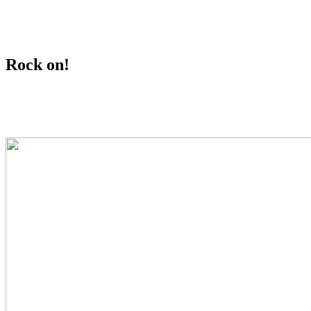
davednb.koeln
Rock on!
about.me
Impressum
Datenschutz