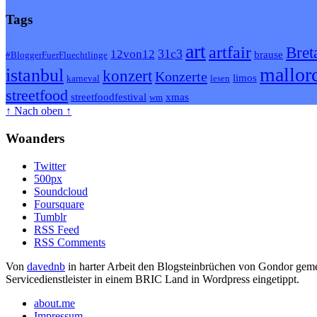
Tags
art
artfair
Bret
31c3
12von12
brause
#BloggerFuerFluechtlinge
mallor
istanbul
konzert
Konzerte
limos
karneval
lesen
streetfood
streetfoodfestival
xmas
wm
↑ Nach oben ↑
Woanders
Twitter
500px
Soundcloud
Foursquare
Tumblr
RSS Feed
RSS Comments
Von
davednb
in harter Arbeit den Blogsteinbrüchen von Gondor geme
Servicedienstleister in einem BRIC Land in Wordpress eingetippt.
about.me
Impressum