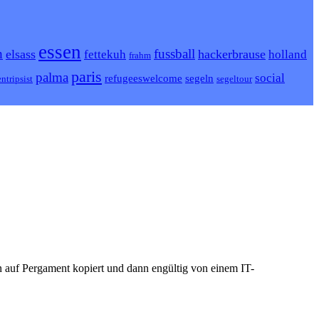
essen
h
fussball
elsass
hackerbrause
fettekuh
holland
frahm
paris
palma
social
refugeeswelcome
segeln
ntripsist
segeltour
n auf Pergament kopiert und dann engültig von einem IT-