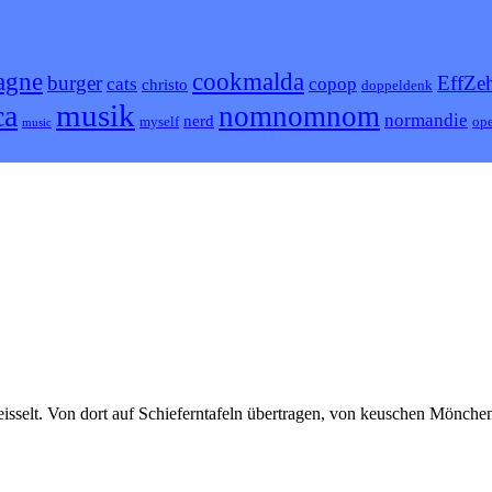
agne
cookmalda
burger
EffZe
cats
copop
christo
doppeldenk
musik
ca
nomnomnom
normandie
nerd
myself
ope
music
isselt. Von dort auf Schieferntafeln übertragen, von keuschen Mönche