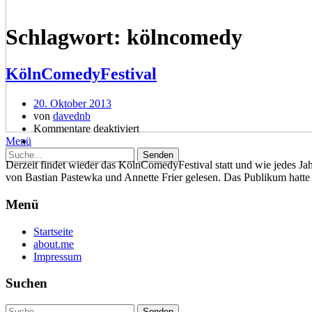
Schlagwort:
kölncomedy
KölnComedyFestival
20. Oktober 2013
von
davednb
Kommentare deaktiviert
Menü
Derzeit findet wieder das KölnComedyFestival statt und wie jedes Ja
von Bastian Pastewka und Annette Frier gelesen. Das Publikum hat
Menü
Startseite
about.me
Impressum
Suchen