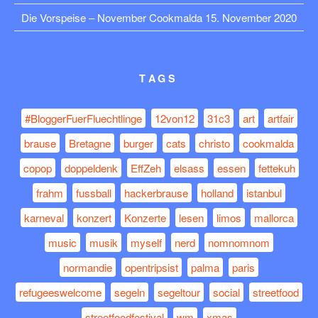
Die Vorspeise – November Cookmalda
15. November 2020
TAGS
#BloggerFuerFluechtlinge
12von12
31c3
art
artfair
brause
Bretagne
burger
cats
christo
cookmalda
copop
doppeldenk
EffZeh
elsass
essen
fettekuh
frahm
fussball
hackerbrause
holland
istanbul
karneval
konzert
Konzerte
lesen
limos
mallorca
music
musik
myself
nerd
nomnomnom
normandie
opentripsist
palma
paris
refugeeswelcome
segeln
segeltour
social
streetfood
streetfoodfestival
wm
xmas