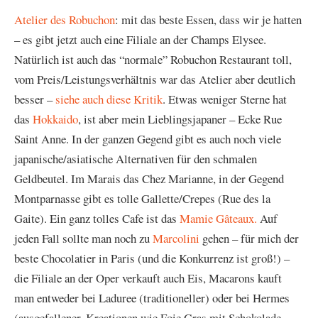
Atelier des Robuchon
: mit das beste Essen, dass wir je hatten
– es gibt jetzt auch eine Filiale an der Champs Elysee.
Natürlich ist auch das “normale” Robuchon Restaurant toll,
vom Preis/Leistungsverhältnis war das Atelier aber deutlich
besser –
siehe auch diese Kritik
. Etwas weniger Sterne hat
das
Hokkaido
, ist aber mein Lieblingsjapaner – Ecke Rue
Saint Anne. In der ganzen Gegend gibt es auch noch viele
japanische/asiatische Alternativen für den schmalen
Geldbeutel. Im Marais das Chez Marianne, in der Gegend
Montparnasse gibt es tolle Gallette/Crepes (Rue des la
Gaite). Ein ganz tolles Cafe ist das
Mamie Gâteaux.
Auf
jeden Fall sollte man noch zu
Marcolini
gehen – für mich der
beste Chocolatier in Paris (und die Konkurrenz ist groß!) –
die Filiale an der Oper verkauft auch Eis, Macarons kauft
man entweder bei Laduree (traditioneller) oder bei Hermes
(ausgefallener, Kreationen wie Foie Gras mit Schokolade