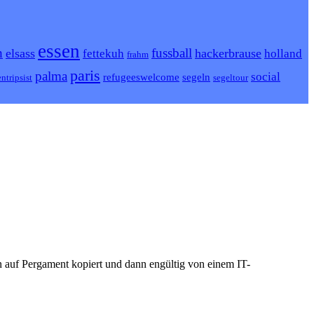
essen
h
fussball
elsass
hackerbrause
fettekuh
holland
frahm
paris
palma
social
refugeeswelcome
segeln
ntripsist
segeltour
n auf Pergament kopiert und dann engültig von einem IT-