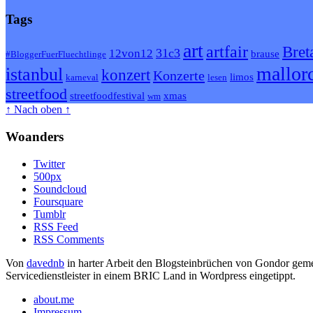
Tags
art
artfair
Bret
31c3
12von12
brause
#BloggerFuerFluechtlinge
mallor
istanbul
konzert
Konzerte
limos
karneval
lesen
streetfood
streetfoodfestival
xmas
wm
↑ Nach oben ↑
Woanders
Twitter
500px
Soundcloud
Foursquare
Tumblr
RSS Feed
RSS Comments
Von
davednb
in harter Arbeit den Blogsteinbrüchen von Gondor geme
Servicedienstleister in einem BRIC Land in Wordpress eingetippt.
about.me
Impressum