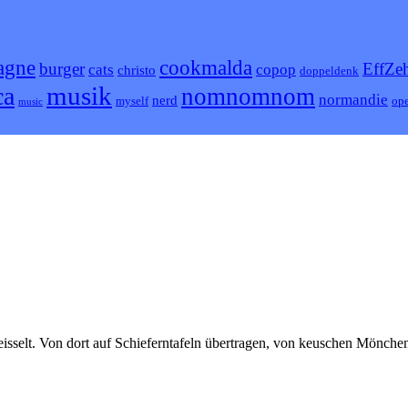
agne
cookmalda
burger
EffZe
cats
copop
christo
doppeldenk
musik
ca
nomnomnom
normandie
nerd
myself
ope
music
isselt. Von dort auf Schieferntafeln übertragen, von keuschen Mönche