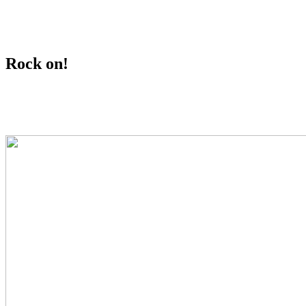
davednb.koeln
Rock on!
about.me
Impressum
Datenschutz