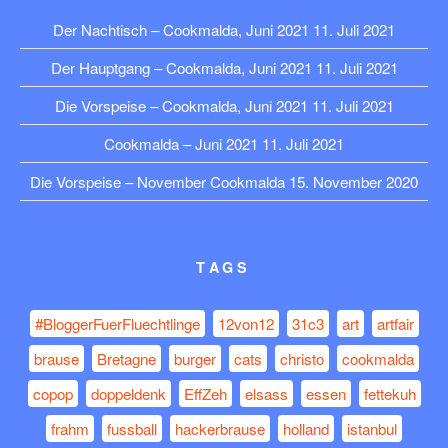
Der Nachtisch – Cookmalda, Juni 2021
11. Juli 2021
Der Hauptgang – Cookmalda, Juni 2021
11. Juli 2021
Die Vorspeise – Cookmalda, Juni 2021
11. Juli 2021
Cookmalda – Juni 2021
11. Juli 2021
Die Vorspeise – November Cookmalda
15. November 2020
TAGS
#BloggerFuerFluechtlinge
12von12
31c3
art
artfair
brause
Bretagne
burger
cats
christo
cookmalda
copop
doppeldenk
EffZeh
elsass
essen
fettekuh
frahm
fussball
hackerbrause
holland
istanbul