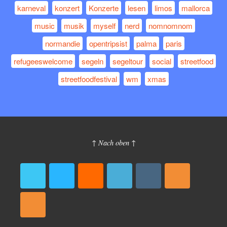
karneval
konzert
Konzerte
lesen
limos
mallorca
music
musik
myself
nerd
nomnomnom
normandie
opentripsist
palma
paris
refugeeswelcome
segeln
segeltour
social
streetfood
streetfoodfestival
wm
xmas
↑ Nach oben ↑