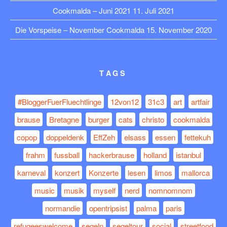
Cookmalda – Juni 2021
11. Juli 2021
Die Vorspeise – November Cookmalda
15. November 2020
TAGS
#BloggerFuerFluechtlinge
12von12
31c3
art
artfair
brause
Bretagne
burger
cats
christo
cookmalda
copop
doppeldenk
EffZeh
elsass
essen
fettekuh
frahm
fussball
hackerbrause
holland
istanbul
karneval
konzert
Konzerte
lesen
limos
mallorca
music
musik
myself
nerd
nomnomnom
normandie
opentripsist
palma
paris
refugeeswelcome
segeln
segeltour
social
streetfood