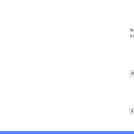
qu
Ir
Ar
Ka