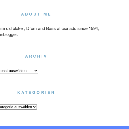
ABOUT ME
ite old bloke , Drum and Bass aficionado since 1994,
onblogger.
ARCHIV
chiv
KATEGORIEN
tegorien