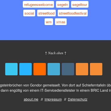
refugeeswelcome
segeln
segeltour
social
streetfood
streetfoodfestival
wm
xmas
↑ Nach oben ↑
logsteinbrüchen von Gondor gemeisselt. Von dort auf Schieferntafeln 
dann engültig von einem IT-Servicedienstleister in einem BRIC Land i
about.me
Impressum
Datenschutz