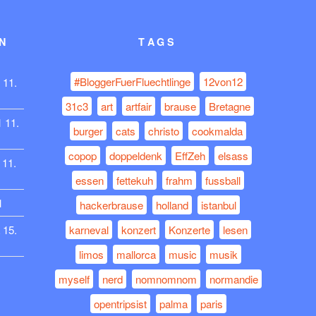
N
TAGS
#BloggerFuerFluechtlinge
12von12
11.
31c3
art
artfair
brause
Bretagne
1
11.
burger
cats
christo
cookmalda
copop
doppeldenk
EffZeh
elsass
11.
essen
fettekuh
frahm
fussball
1
hackerbrause
holland
istanbul
15.
karneval
konzert
Konzerte
lesen
limos
mallorca
music
musik
myself
nerd
nomnomnom
normandie
opentripsist
palma
paris