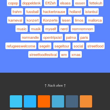
copop
doppeldenk
EffZeh
elsass
essen
fettekuh
frahm
fussball
hackerbrause
holland
istanbul
karneval
konzert
Konzerte
lesen
limos
mallorca
music
musik
myself
nerd
nomnomnom
normandie
opentripsist
palma
paris
refugeeswelcome
segeln
segeltour
social
streetfood
streetfoodfestival
wm
xmas
↑ Nach oben ↑