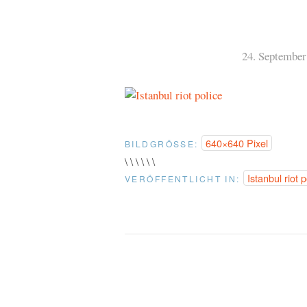
24. September
640×640 Pixel
BILDGRÖSSE:
\ \ \ \ \ \
Istanbul riot p
VERÖFFENTLICHT IN: