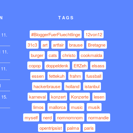
N
TAGS
#BloggerFuerFluechtlinge
12von12
11.
31c3
art
artfair
brause
Bretagne
1
11.
burger
cats
christo
cookmalda
copop
doppeldenk
EffZeh
elsass
11.
essen
fettekuh
frahm
fussball
1
hackerbrause
holland
istanbul
15.
karneval
konzert
Konzerte
lesen
limos
mallorca
music
musik
myself
nerd
nomnomnom
normandie
opentripsist
palma
paris