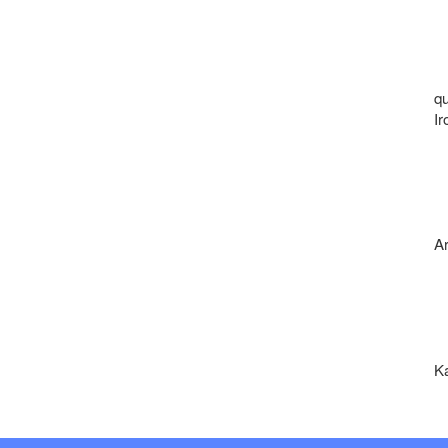
qu
Ir
Ar
Ka