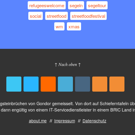
refugeeswelcome
segeln
segeltour
social
streetfood
streetfoodfestival
wm
xmas
↑ Nach oben ↑
logsteinbrüchen von Gondor gemeisselt. Von dort auf Schieferntafeln 
dann engültig von einem IT-Servicedienstleister in einem BRIC Land i
about.me
Impressum
Datenschutz