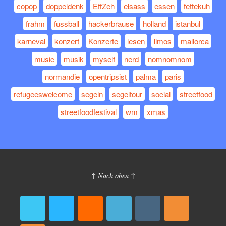
copop
doppeldenk
EffZeh
elsass
essen
fettekuh
frahm
fussball
hackerbrause
holland
istanbul
karneval
konzert
Konzerte
lesen
limos
mallorca
music
musik
myself
nerd
nomnomnom
normandie
opentripsist
palma
paris
refugeeswelcome
segeln
segeltour
social
streetfood
streetfoodfestival
wm
xmas
↑ Nach oben ↑