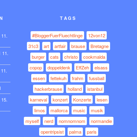
N
TAGS
#BloggerFuerFluechtlinge
12von12
11.
31c3
art
artfair
brause
Bretagne
1
11.
burger
cats
christo
cookmalda
copop
doppeldenk
EffZeh
elsass
11.
essen
fettekuh
frahm
fussball
1
hackerbrause
holland
istanbul
15.
karneval
konzert
Konzerte
lesen
limos
mallorca
music
musik
myself
nerd
nomnomnom
normandie
opentripsist
palma
paris