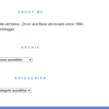
ABOUT ME
ite old bloke , Drum and Bass aficionado since 1994,
onblogger.
ARCHIV
chiv
KATEGORIEN
tegorien