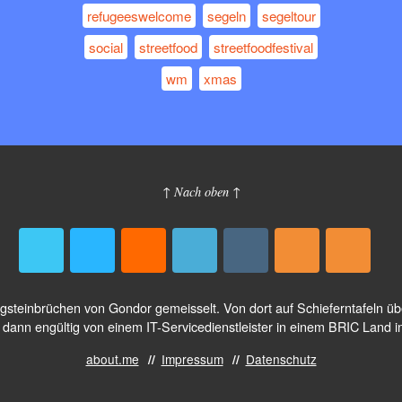
refugeeswelcome
segeln
segeltour
social
streetfood
streetfoodfestival
wm
xmas
↑ Nach oben ↑
logsteinbrüchen von Gondor gemeisselt. Von dort auf Schieferntafeln 
dann engültig von einem IT-Servicedienstleister in einem BRIC Land i
about.me
Impressum
Datenschutz