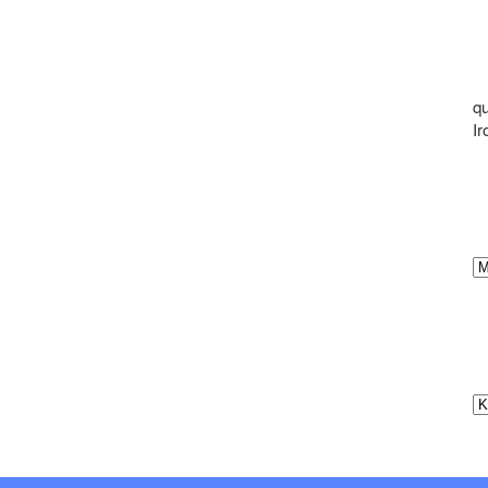
qu
Ir
Ar
Ka