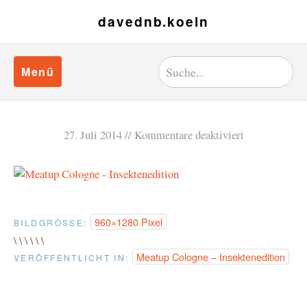
davednb.koeln
Menü
27. Juli 2014
Kommentare deaktiviert
960×1280 Pixel
BILDGRÖSSE:
\ \ \ \ \ \
Meatup Cologne – Insektenedition
VERÖFFENTLICHT IN: