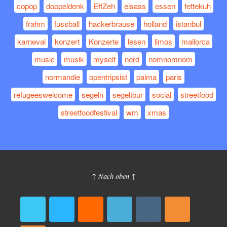
copop
doppeldenk
EffZeh
elsass
essen
fettekuh
frahm
fussball
hackerbrause
holland
istanbul
karneval
konzert
Konzerte
lesen
limos
mallorca
music
musik
myself
nerd
nomnomnom
normandie
opentripsist
palma
paris
refugeeswelcome
segeln
segeltour
social
streetfood
streetfoodfestival
wm
xmas
↑ Nach oben ↑