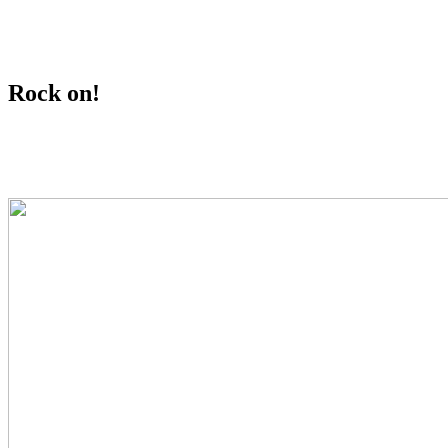
davednb.koeln
Rock on!
about.me
Impressum
Datenschutz