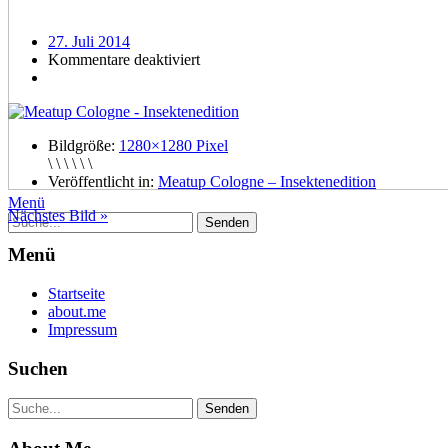
27. Juli 2014
Kommentare deaktiviert
Bildgröße:
1280×1280 Pixel
\ \ \ \ \ \
Veröffentlicht in:
Meatup Cologne – Insektenedition
Menü
Nächstes Bild »
Menü
Startseite
about.me
Impressum
Suchen