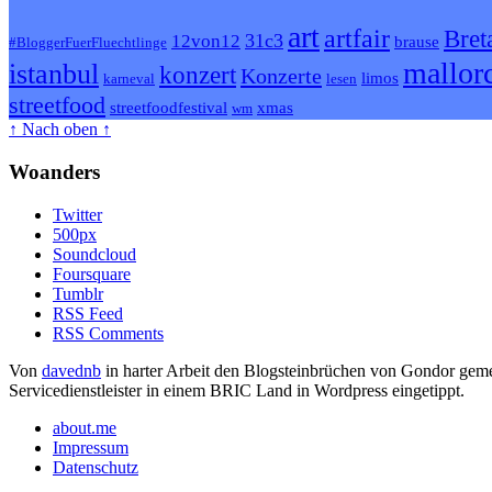
art
artfair
Bret
31c3
12von12
brause
#BloggerFuerFluechtlinge
mallor
istanbul
konzert
Konzerte
limos
karneval
lesen
streetfood
streetfoodfestival
xmas
wm
↑ Nach oben ↑
Woanders
Twitter
500px
Soundcloud
Foursquare
Tumblr
RSS Feed
RSS Comments
Von
davednb
in harter Arbeit den Blogsteinbrüchen von Gondor geme
Servicedienstleister in einem BRIC Land in Wordpress eingetippt.
about.me
Impressum
Datenschutz