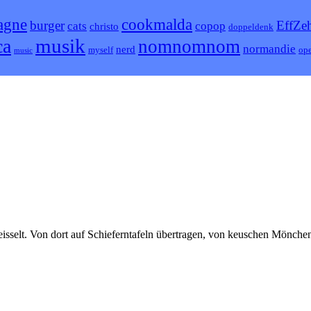
agne
cookmalda
burger
EffZe
cats
copop
christo
doppeldenk
musik
ca
nomnomnom
normandie
nerd
myself
ope
music
isselt. Von dort auf Schieferntafeln übertragen, von keuschen Mönche