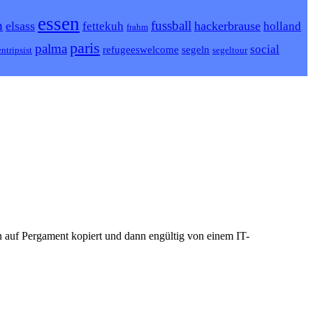
essen
h
fussball
elsass
hackerbrause
fettekuh
holland
frahm
paris
palma
social
refugeeswelcome
segeln
ntripsist
segeltour
n auf Pergament kopiert und dann engültig von einem IT-