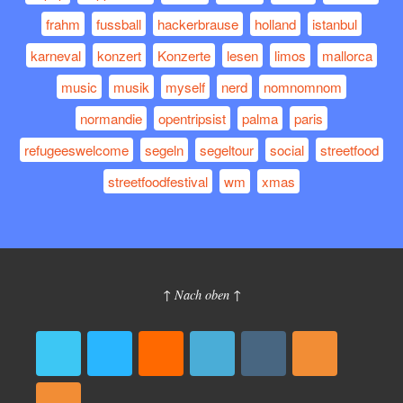
frahm
fussball
hackerbrause
holland
istanbul
karneval
konzert
Konzerte
lesen
limos
mallorca
music
musik
myself
nerd
nomnomnom
normandie
opentripsist
palma
paris
refugeeswelcome
segeln
segeltour
social
streetfood
streetfoodfestival
wm
xmas
↑ Nach oben ↑