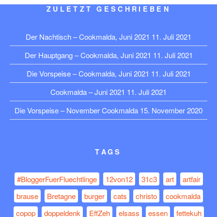
ZULETZT GESCHRIEBEN
Der Nachtisch – Cookmalda, Juni 2021
11. Juli 2021
Der Hauptgang – Cookmalda, Juni 2021
11. Juli 2021
Die Vorspeise – Cookmalda, Juni 2021
11. Juli 2021
Cookmalda – Juni 2021
11. Juli 2021
Die Vorspeise – November Cookmalda
15. November 2020
TAGS
#BloggerFuerFluechtlinge
12von12
31c3
art
artfair
brause
Bretagne
burger
cats
christo
cookmalda
copop
doppeldenk
EffZeh
elsass
essen
fettekuh