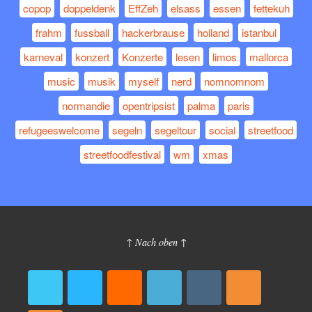
copop
doppeldenk
EffZeh
elsass
essen
fettekuh
frahm
fussball
hackerbrause
holland
istanbul
karneval
konzert
Konzerte
lesen
limos
mallorca
music
musik
myself
nerd
nomnomnom
normandie
opentripsist
palma
paris
refugeeswelcome
segeln
segeltour
social
streetfood
streetfoodfestival
wm
xmas
↑ Nach oben ↑