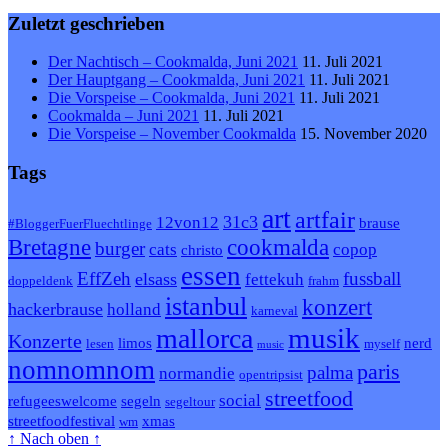
Zuletzt geschrieben
Der Nachtisch – Cookmalda, Juni 2021
11. Juli 2021
Der Hauptgang – Cookmalda, Juni 2021
11. Juli 2021
Die Vorspeise – Cookmalda, Juni 2021
11. Juli 2021
Cookmalda – Juni 2021
11. Juli 2021
Die Vorspeise – November Cookmalda
15. November 2020
Tags
art
artfair
31c3
12von12
brause
#BloggerFuerFluechtlinge
Bretagne
cookmalda
burger
cats
copop
christo
essen
EffZeh
fussball
elsass
fettekuh
doppeldenk
frahm
istanbul
konzert
hackerbrause
holland
karneval
musik
mallorca
Konzerte
limos
nerd
lesen
myself
music
nomnomnom
paris
palma
normandie
opentripsist
streetfood
social
refugeeswelcome
segeln
segeltour
streetfoodfestival
xmas
wm
↑ Nach oben ↑