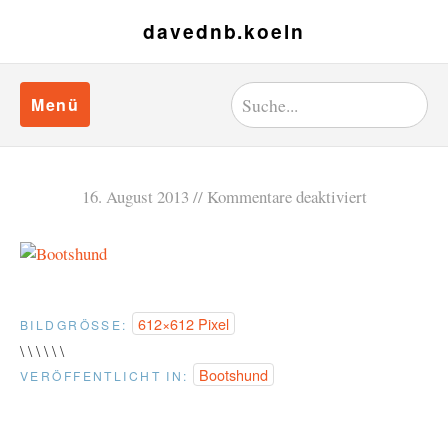
davednb.koeln
Menü
16. August 2013
Kommentare deaktiviert
612×612 Pixel
BILDGRÖSSE:
\ \ \ \ \ \
Bootshund
VERÖFFENTLICHT IN: