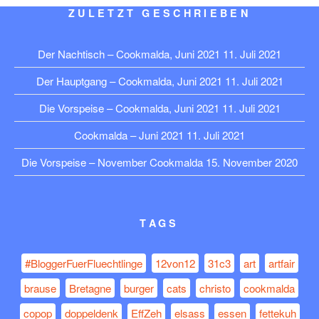
ZULETZT GESCHRIEBEN
Der Nachtisch – Cookmalda, Juni 2021
11. Juli 2021
Der Hauptgang – Cookmalda, Juni 2021
11. Juli 2021
Die Vorspeise – Cookmalda, Juni 2021
11. Juli 2021
Cookmalda – Juni 2021
11. Juli 2021
Die Vorspeise – November Cookmalda
15. November 2020
TAGS
#BloggerFuerFluechtlinge
12von12
31c3
art
artfair
brause
Bretagne
burger
cats
christo
cookmalda
copop
doppeldenk
EffZeh
elsass
essen
fettekuh