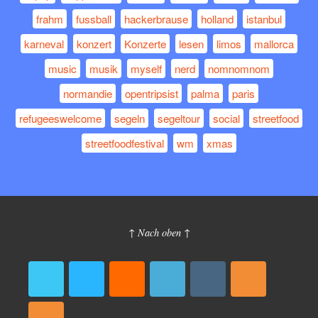
frahm
fussball
hackerbrause
holland
istanbul
karneval
konzert
Konzerte
lesen
limos
mallorca
music
musik
myself
nerd
nomnomnom
normandie
opentripsist
palma
paris
refugeeswelcome
segeln
segeltour
social
streetfood
streetfoodfestival
wm
xmas
↑ Nach oben ↑