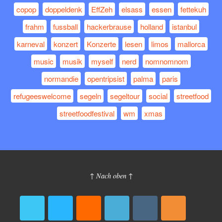
copop
doppeldenk
EffZeh
elsass
essen
fettekuh
frahm
fussball
hackerbrause
holland
istanbul
karneval
konzert
Konzerte
lesen
limos
mallorca
music
musik
myself
nerd
nomnomnom
normandie
opentripsist
palma
paris
refugeeswelcome
segeln
segeltour
social
streetfood
streetfoodfestival
wm
xmas
↑ Nach oben ↑