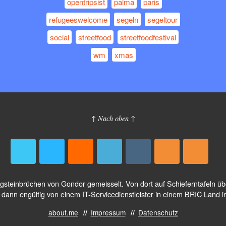
opentripsist
palma
paris
refugeeswelcome
segeln
segeltour
social
streetfood
streetfoodfestival
wm
xmas
↑ Nach oben ↑
logsteinbrüchen von Gondor gemeisselt. Von dort auf Schieferntafeln 
dann engültig von einem IT-Servicedienstleister in einem BRIC Land i
about.me
Impressum
Datenschutz