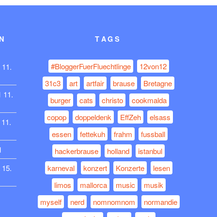
N
TAGS
#BloggerFuerFluechtlinge
12von12
11.
31c3
art
artfair
brause
Bretagne
1
11.
burger
cats
christo
cookmalda
copop
doppeldenk
EffZeh
elsass
11.
essen
fettekuh
frahm
fussball
1
hackerbrause
holland
istanbul
15.
karneval
konzert
Konzerte
lesen
limos
mallorca
music
musik
myself
nerd
nomnomnom
normandie