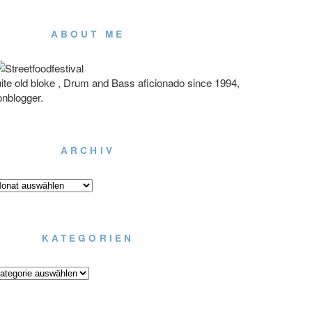
ABOUT ME
ite old bloke , Drum and Bass aficionado since 1994,
onblogger.
ARCHIV
chiv
KATEGORIEN
tegorien