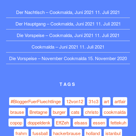
Der Nachtisch – Cookmalda, Juni 2021
11. Juli 2021
Der Hauptgang – Cookmalda, Juni 2021
11. Juli 2021
Die Vorspeise – Cookmalda, Juni 2021
11. Juli 2021
Cookmalda – Juni 2021
11. Juli 2021
Die Vorspeise – November Cookmalda
15. November 2020
TAGS
#BloggerFuerFluechtlinge
12von12
31c3
art
artfair
brause
Bretagne
burger
cats
christo
cookmalda
copop
doppeldenk
EffZeh
elsass
essen
fettekuh
frahm
fussball
hackerbrause
holland
istanbul