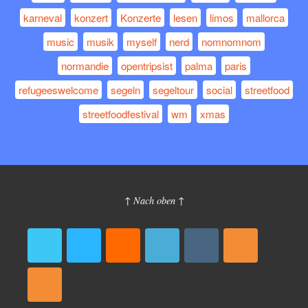
karneval
konzert
Konzerte
lesen
limos
mallorca
music
musik
myself
nerd
nomnomnom
normandie
opentripsist
palma
paris
refugeeswelcome
segeln
segeltour
social
streetfood
streetfoodfestival
wm
xmas
↑ Nach oben ↑